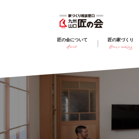
匠の会について
匠の家づくり
About
House making