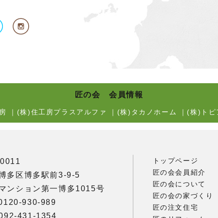
匠の会 会員情報
房
｜
(株)住工房プラスアルファ
｜
(株)タカノホーム
｜
(株)トピ
トップページ
0011
匠の会会員紹介
博多区博多駅前3-9-5
匠の会について
マンション第一博多1015号
匠の会の家づくり
120-930-989
匠の注文住宅
92-431-1354