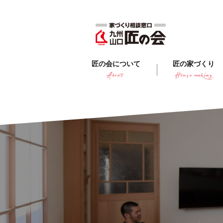
匠の会について
匠の家づくり
About
House making