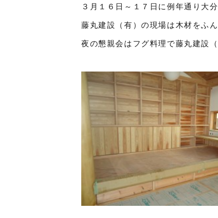
３月１６日～１７日に例年通り大
藤丸建設（有）の現場は木材をふ
夜の懇親会はフグ料理で藤丸建設