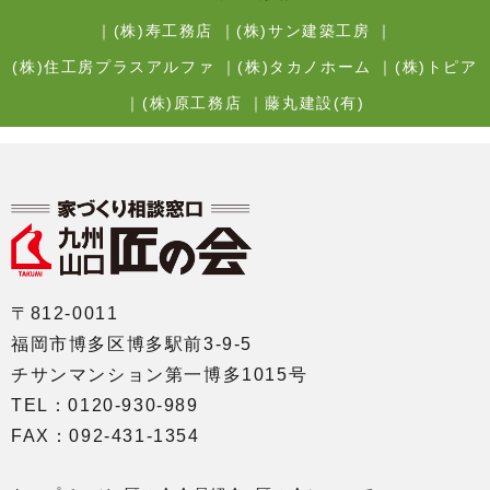
｜
(株)寿工務店
｜
(株)サン建築工房
｜
(株)住工房プラスアルファ
｜
(株)タカノホーム
｜
(株)トピア
｜
(株)原工務店
｜
藤丸建設(有)
〒812-0011
福岡市博多区博多駅前3-9-5
チサンマンション第一博多1015号
TEL：0120-930-989
FAX：092-431-1354