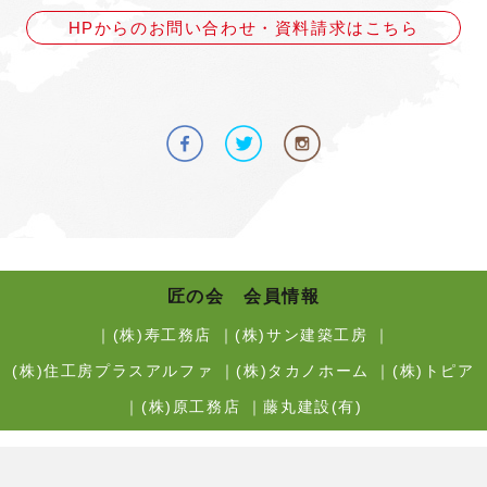
HPからのお問い合わせ・資料請求はこちら
匠の会 会員情報
｜
(株)寿工務店
｜
(株)サン建築工房
｜
(株)住工房プラスアルファ
｜
(株)タカノホーム
｜
(株)トピア
｜
(株)原工務店
｜
藤丸建設(有)