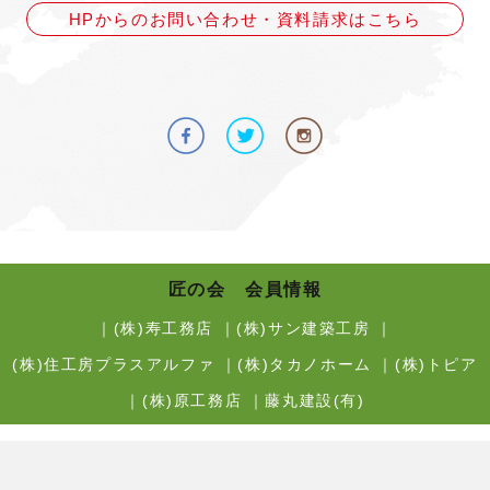
HPからのお問い合わせ・資料請求はこちら
匠の会 会員情報
｜
(株)寿工務店
｜
(株)サン建築工房
｜
(株)住工房プラスアルファ
｜
(株)タカノホーム
｜
(株)トピア
｜
(株)原工務店
｜
藤丸建設(有)