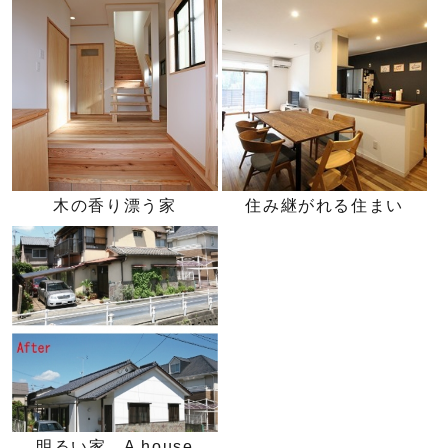
木の香り漂う家
住み継がれる住まい
明るい家 A house