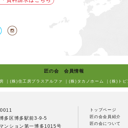
せ・資料請求はこちら
匠の会 会員情報
房
｜
(株)住工房プラスアルファ
｜
(株)タカノホーム
｜
(株)トピ
トップページ
0011
匠の会会員紹介
博多区博多駅前3-9-5
匠の会について
マンション第一博多1015号