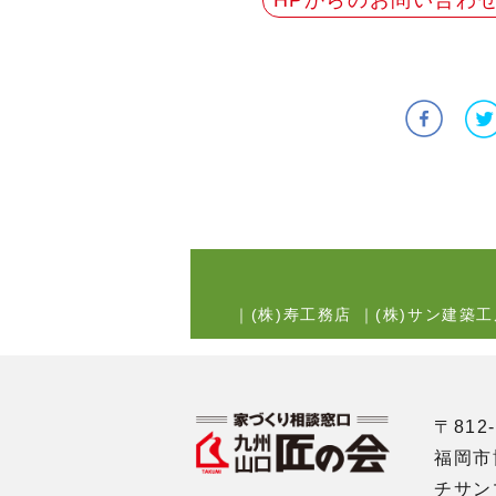
HPからのお問い合わ
｜
(株)寿工務店
｜
(株)サン建築工
〒812-
福岡市
チサン