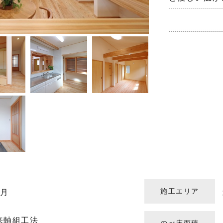
施工エリア
ヶ月
来軸組工法