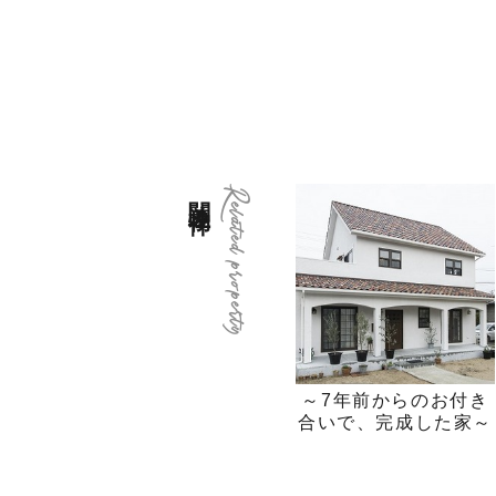
関連物件
Related property
～7年前からのお付き
合いで、完成した家～