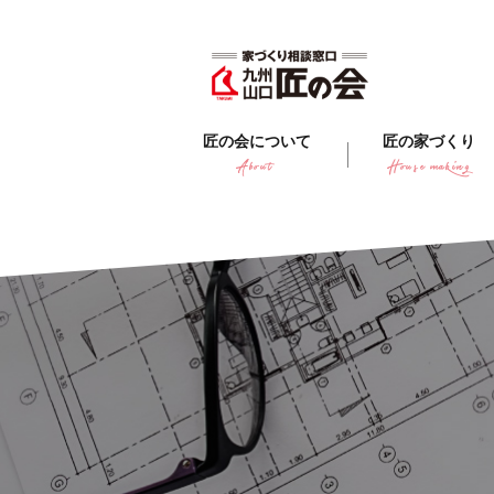
匠の会について
匠の家づくり
About
House making