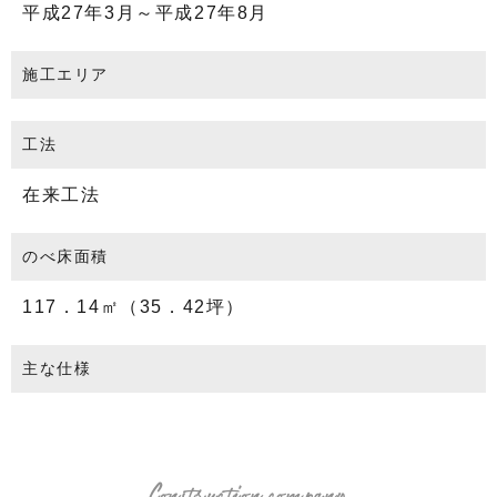
平成27年3月～平成27年8月
施工エリア
工法
在来工法
のべ床面積
117．14㎡（35．42坪）
主な仕様